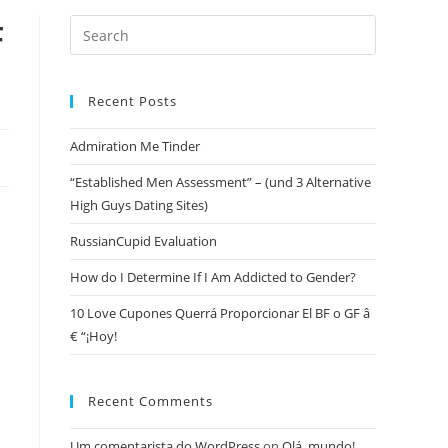
F
Recent Posts
Admiration Me Tinder
“Established Men Assessment” – (und 3 Alternative
High Guys Dating Sites)
RussianCupid Evaluation
How do I Determine If I Am Addicted to Gender?
10 Love Cupones Querrá Proporcionar El BF o GF â
€ “¡Hoy!
Recent Comments
Um comentarista do WordPress
on
Olá, mundo!