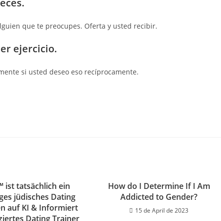
veces.
lguien que te preocupes. Oferta y usted recibir.
r ejercicio.
rmente si usted deseo eso recíprocamente.
™ ist tatsächlich ein
How do I Determine If I Am
iges jüdisches Dating
Addicted to Gender?
n auf KI & Informiert
15 de April de 2023
ziertes Dating Trainer